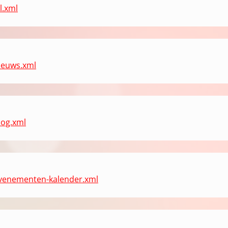
l.xml
nieuws.xml
log.xml
/evenementen-kalender.xml