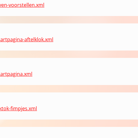
ven-voorstellen.xml
artpagina-aftelklok.xml
tartpagina.xml
ktok-fimpjes.xml