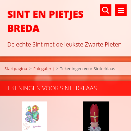
SINT EN PIETJES
BREDA
De echte Sint met de leukste Zwarte Pieten
Startpagina
>
Fotogalerij
>
Tekeningen voor Sinterklaas
TEKENINGEN VOOR SINTERKLAAS