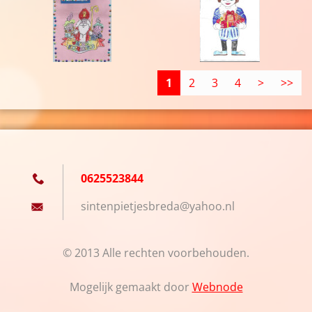
1
2
3
4
>
>>
0625523844
sintenpi
etjesbre
da@yahoo
.nl
© 2013 Alle rechten voorbehouden.
Mogelijk gemaakt door
Webnode