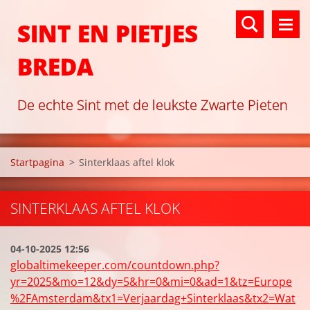
SINT EN PIETJES
BREDA
De echte Sint met de leukste Zwarte Pieten
Startpagina
>
Sinterklaas aftel klok
SINTERKLAAS AFTEL KLOK
04-10-2025 12:56
globaltimekeeper.com/countdown.php?
yr=2025&mo=12&dy=5&hr=0&mi=0&ad=1&tz=Europe
%2FAmsterdam&tx1=Verjaardag+Sinterklaas&tx2=Wat