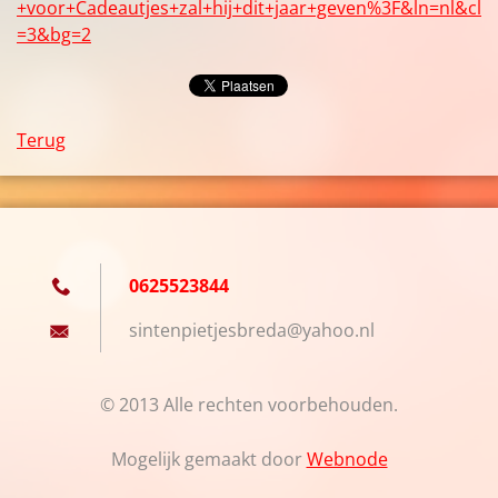
+voor+Cadeautjes+zal+hij+dit+jaar+geven%3F&ln=nl&cl
=3&bg=2
Terug
0625523844
sintenpi
etjesbre
da@yahoo
.nl
© 2013 Alle rechten voorbehouden.
Mogelijk gemaakt door
Webnode